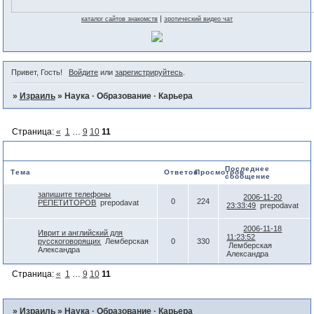
|
каталог сайтов знакомств
эротический видео чат
Привет, Гость!
Войдите
или
зарегистрируйтесь
.
»
Израиль
»
Наука · Образование · Карьера
Страница:
«
1
…
9
10
11
Наука · Образование · Карьера
Последнее
Тема
Ответов
Просмотров
сообщение
запишите телефоны
2006-11-20
0
224
РЕПЕТИТОРОВ
prepodavat
23:33:49
prepodavat
2006-11-18
Иврит и английский для
11:23:52
русскоговорящих
Лемберская
0
330
Лемберская
Александра
Александра
Страница:
«
1
…
9
10
11
»
Израиль
»
Наука · Образование · Карьера